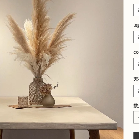
le
co
天
数