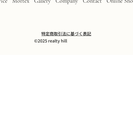
vice
Mortex
Gallery
Company
Contact
Online Sh
NEW "the table" drop
"the table" R - black iron脚
天板サンプル - mortex (7日以内の配送)
NEW "the table"a
脚サンプル - リブ
ÑuRun - arch, ri
特定商取引法に基づく表記
通常価格
価格
価格
セール価格
価格
価格
価格
￥418,000
￥244,145
￥550
￥385,000
￥264,000
￥550
￥269,500
©︎2025 realty hill