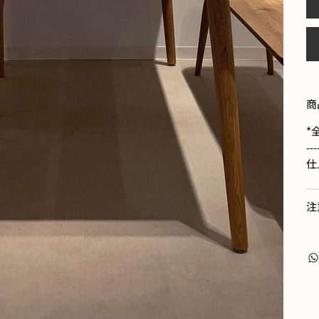
商
*全
-
仕
注