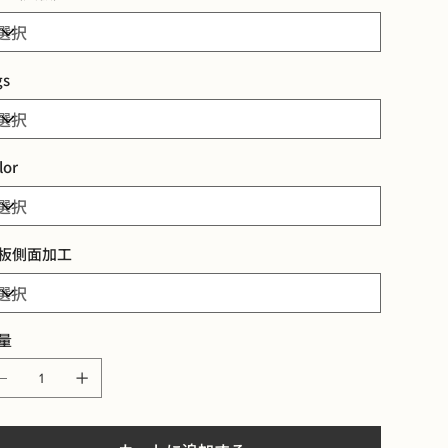
gs
lor
板側面加工
量