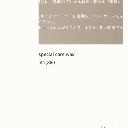
special care wax
価格
￥2,860