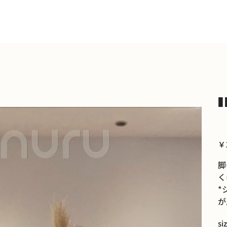
価
￥1
格
脚
く
*
が
s