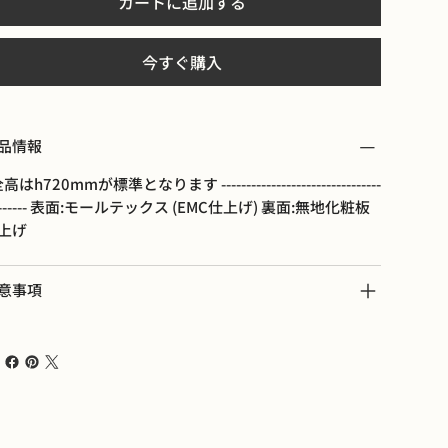
カートに追加する
今すぐ購入
品情報
高はh720mmが標準となります --------------------------------
-------- 表面:モールテックス (EMC仕上げ) 裏面:無地化粧板
上げ
意事項