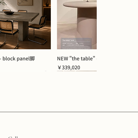
- block panel脚
NEW "the table" oval - mc4040脚
価格
￥339,020